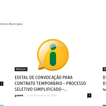
mbolos Municipais
Notícias
D
EDITAL DE CONVOCAÇÃO PARA
D
CONTRATO TEMPORÁRIO – PROCESSO
D
0
SELETIVO SIMPLIFICADO –...
Sy
gsweb
-
12 de fevereiro de 2026
0