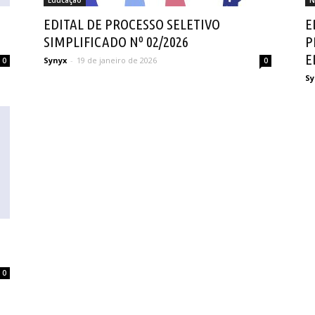
Educação
N
EDITAL DE PROCESSO SELETIVO
E
SIMPLIFICADO Nº 02/2026
P
E
Synyx
-
19 de janeiro de 2026
0
0
Sy
0