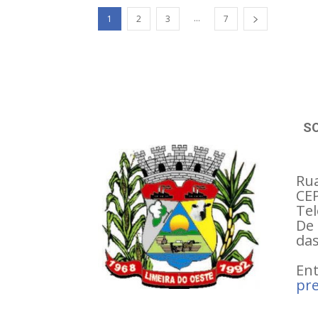
...
1
2
3
7
S
Rua
CEP
Tel
De 
das
Ent
pre