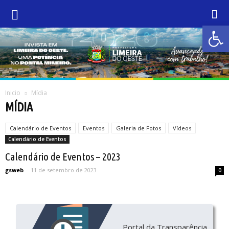
Abrir 
Inicio
Mídia
MÍDIA
Calendário de Eventos
Eventos
Galeria de Fotos
Vídeos
Calendário de Eventos
Calendário de Eventos – 2023
gsweb
-
11 de setembro de 2023
0
Portal da Transparência