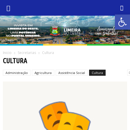
Abrir 
Inicio
Secretarias
Cultura
CULTURA
Administração
Agricultura
Assistência Social
Cultura
Educação