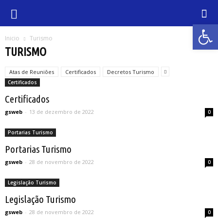
Abrir 
Inicio
Turismo
TURISMO
Atas de Reuniões
Certificados
Decretos Turismo
Certificados
Certificados
gsweb
-
13 de dezembro de 2022
0
Portarias Turismo
Portarias Turismo
gsweb
-
28 de novembro de 2022
0
Legislação Turismo
Legislação Turismo
gsweb
-
28 de novembro de 2022
0